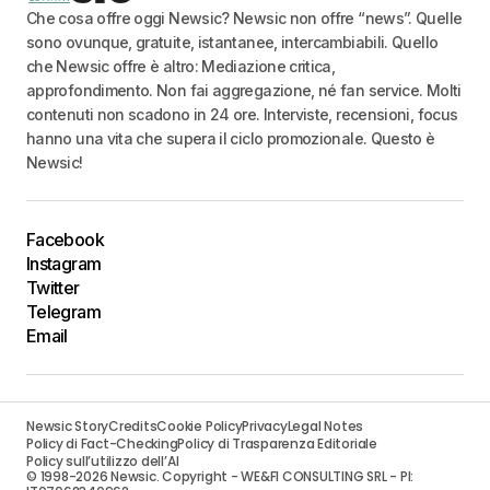
Che cosa offre oggi Newsic? Newsic non offre “news”. Quelle
sono ovunque, gratuite, istantanee, intercambiabili. Quello
che Newsic offre è altro: Mediazione critica,
approfondimento. Non fai aggregazione, né fan service. Molti
contenuti non scadono in 24 ore. Interviste, recensioni, focus
hanno una vita che supera il ciclo promozionale. Questo è
Newsic!
Facebook
Instagram
Twitter
Telegram
Email
Newsic Story
Credits
Cookie Policy
Privacy
Legal Notes
Policy di Fact-Checking
Policy di Trasparenza Editoriale
Policy sull’utilizzo dell’AI
© 1998-2026 Newsic. Copyright - WE&FI CONSULTING SRL - PI: