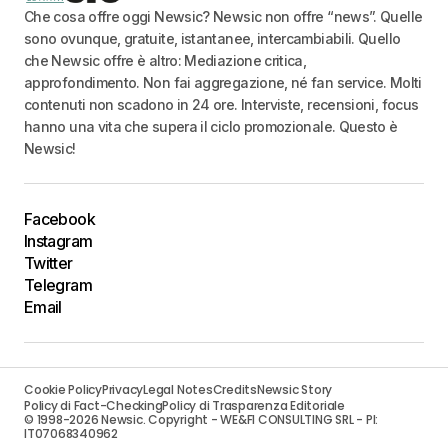
Che cosa offre oggi Newsic? Newsic non offre “news”. Quelle
sono ovunque, gratuite, istantanee, intercambiabili. Quello
che Newsic offre è altro: Mediazione critica,
approfondimento. Non fai aggregazione, né fan service. Molti
contenuti non scadono in 24 ore. Interviste, recensioni, focus
hanno una vita che supera il ciclo promozionale. Questo è
Newsic!
Facebook
Instagram
Twitter
Telegram
Email
Cookie Policy
Privacy
Legal Notes
Credits
Newsic Story
Policy di Fact-Checking
Policy di Trasparenza Editoriale
© 1998-2026 Newsic. Copyright - WE&FI CONSULTING SRL - PI:
IT07068340962