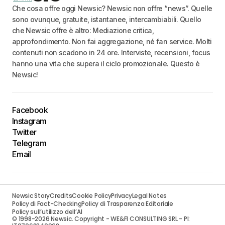
Che cosa offre oggi Newsic? Newsic non offre “news”. Quelle
sono ovunque, gratuite, istantanee, intercambiabili. Quello
che Newsic offre è altro: Mediazione critica,
approfondimento. Non fai aggregazione, né fan service. Molti
contenuti non scadono in 24 ore. Interviste, recensioni, focus
hanno una vita che supera il ciclo promozionale. Questo è
Newsic!
Facebook
Instagram
Twitter
Telegram
Email
Newsic Story
Credits
Cookie Policy
Privacy
Legal Notes
Policy di Fact-Checking
Policy di Trasparenza Editoriale
Policy sull’utilizzo dell’AI
© 1998-2026 Newsic. Copyright - WE&FI CONSULTING SRL - PI: