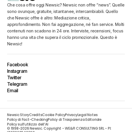
Che cosa offre oggi Newsic? Newsic non offre “news”. Quelle
sono ovunque, gratuite, istantanee, intercambiabili. Quello
che Newsic offre è altro: Mediazione critica,
approfondimento. Non fai aggregazione, né fan service. Molti
contenuti non scadono in 24 ore. Interviste, recensioni, focus
hanno una vita che supera il ciclo promozionale. Questo è
Newsic!
Facebook
Instagram
Twitter
Telegram
Email
Newsic Story
Credits
Cookie Policy
Privacy
Legal Notes
Policy di Fact-Checking
Policy di Trasparenza Editoriale
Policy sull’utilizzo dell’AI
© 1998-2026 Newsic. Copyright - WE&FI CONSULTING SRL - PI: