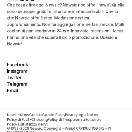
Che cosa offre oggi Newsic? Newsic non offre “news”. Quelle
sono ovunque, gratuite, istantanee, intercambiabili. Quello
che Newsic offre è altro: Mediazione critica,
approfondimento. Non fai aggregazione, né fan service. Molti
contenuti non scadono in 24 ore. Interviste, recensioni, focus
hanno una vita che supera il ciclo promozionale. Questo è
Newsic!
Facebook
Instagram
Twitter
Telegram
Email
Newsic Story
Credits
Cookie Policy
Privacy
Legal Notes
Policy di Fact-Checking
Policy di Trasparenza Editoriale
Policy sull’utilizzo dell’AI
© 1998-2026 Newsic. Copyright - WE&FI CONSULTING SRL - PI: