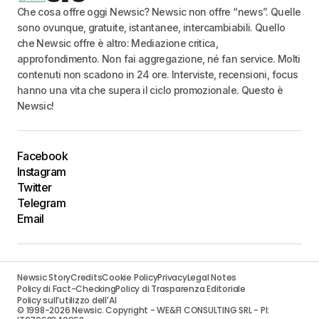
Che cosa offre oggi Newsic? Newsic non offre “news”. Quelle
sono ovunque, gratuite, istantanee, intercambiabili. Quello
che Newsic offre è altro: Mediazione critica,
approfondimento. Non fai aggregazione, né fan service. Molti
contenuti non scadono in 24 ore. Interviste, recensioni, focus
hanno una vita che supera il ciclo promozionale. Questo è
Newsic!
Facebook
Instagram
Twitter
Telegram
Email
Newsic Story
Credits
Cookie Policy
Privacy
Legal Notes
Policy di Fact-Checking
Policy di Trasparenza Editoriale
Policy sull’utilizzo dell’AI
© 1998-2026 Newsic. Copyright - WE&FI CONSULTING SRL - PI: