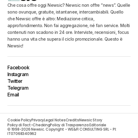
Che cosa offre oggi Newsic? Newsic non offre “news”. Quelle
sono ovunque, gratuite, istantanee, intercambiabili. Quello
che Newsic offre è altro: Mediazione critica,
approfondimento. Non fai aggregazione, né fan service. Molti
contenuti non scadono in 24 ore. Interviste, recensioni, focus
hanno una vita che supera il ciclo promozionale. Questo è
Newsic!
Facebook
Instagram
Twitter
Telegram
Email
Cookie Policy
Privacy
Legal Notes
Credits
Newsic Story
Policy di Fact-Checking
Policy di Trasparenza Editoriale
© 1998-2026 Newsic. Copyright - WE&FI CONSULTING SRL - PI:
IT07068340962