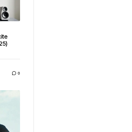
ite
025)
0