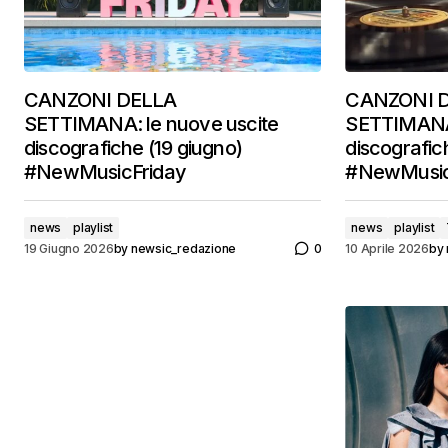
CANZONI DELLA
CANZONI 
SETTIMANA: le nuove uscite
SETTIMANA:
discografiche (19 giugno)
discografich
#NewMusicFriday
#NewMusic
news
playlist
news
playlist
19 Giugno 2026
by
newsic_redazione
0
10 Aprile 2026
by