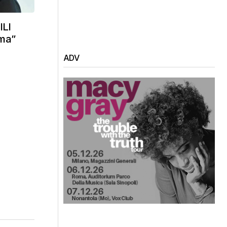
ILI
mma”
ADV