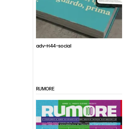
adv-H44-social
RUMORE