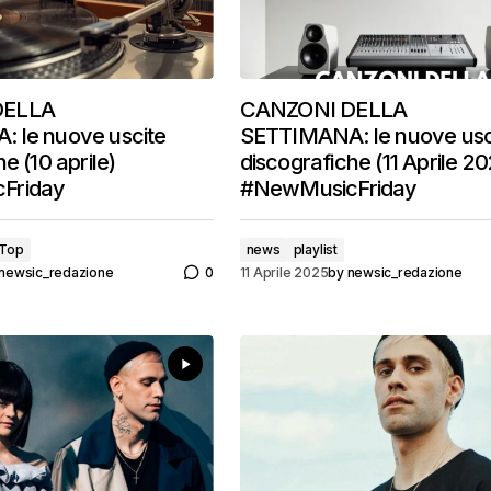
DELLA
CANZONI DELLA
 le nuove uscite
SETTIMANA: le nuove usc
e (10 aprile)
discografiche (11 Aprile 2
Friday
#NewMusicFriday
Top
news
playlist
newsic_redazione
0
11 Aprile 2025
by
newsic_redazione