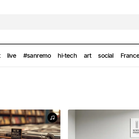
t
live
#sanremo
hi-tech
art
social
France