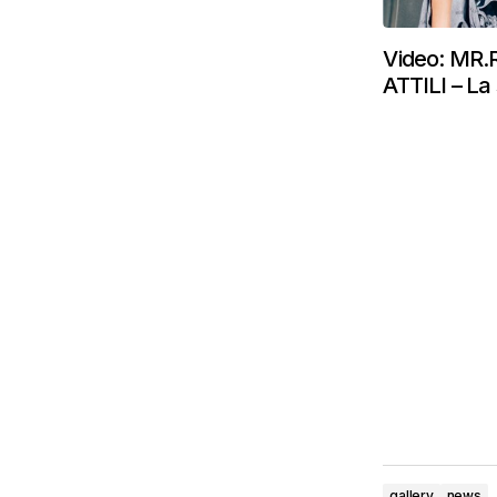
Video: MR
ATTILI – L
gallery
news