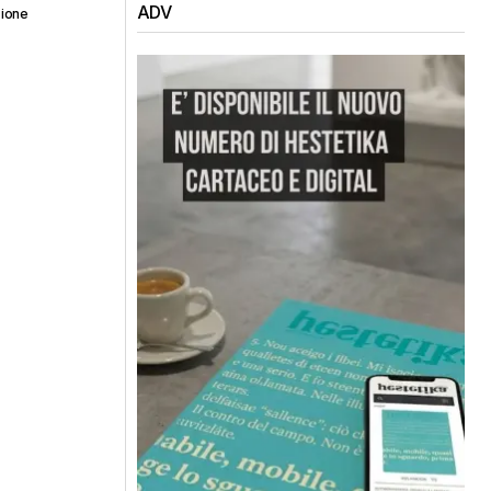
ADV
ione