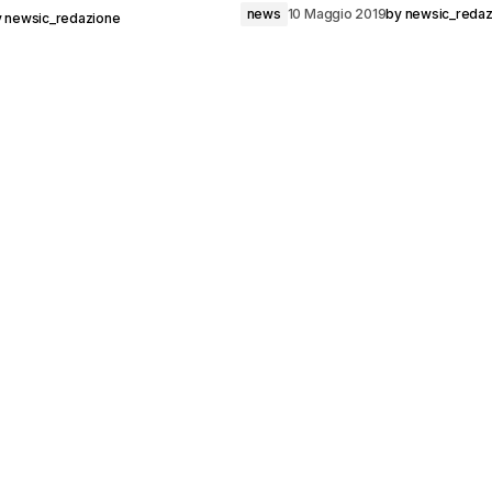
news
10 Maggio 2019
by
newsic_redaz
y
newsic_redazione