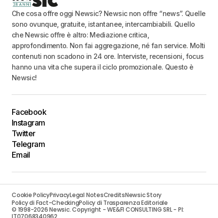
Che cosa offre oggi Newsic? Newsic non offre “news”. Quelle
sono ovunque, gratuite, istantanee, intercambiabili. Quello
che Newsic offre è altro: Mediazione critica,
approfondimento. Non fai aggregazione, né fan service. Molti
contenuti non scadono in 24 ore. Interviste, recensioni, focus
hanno una vita che supera il ciclo promozionale. Questo è
Newsic!
Facebook
Instagram
Twitter
Telegram
Email
Cookie Policy
Privacy
Legal Notes
Credits
Newsic Story
Policy di Fact-Checking
Policy di Trasparenza Editoriale
© 1998-2026 Newsic. Copyright - WE&FI CONSULTING SRL - PI:
IT07068340962