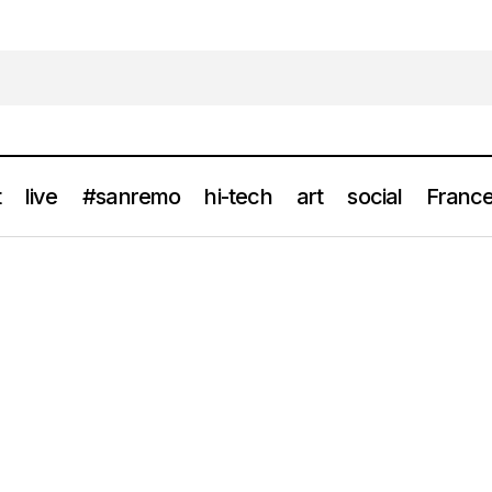
t
live
#sanremo
hi-tech
art
social
France