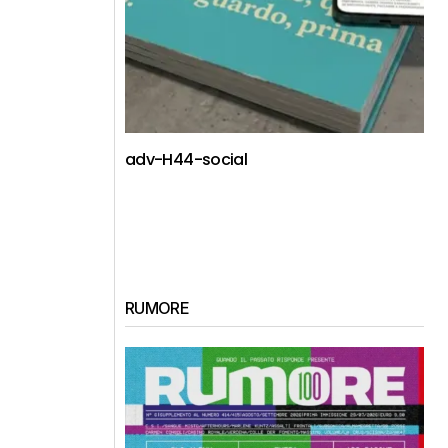
adv-H44-social
RUMORE