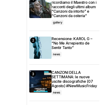
ricordiamo il Maestro con i
racconti degli ultimi album
“Canzoni da intorto” e
“Canzoni da osteria”
gallery
Recensione: KAROL G –
“No Me Arrepiento de
Sentir Tanto”
news
CANZONI DELLA
SETTIMANA: le nuove
uscite discografiche (07
Agosto) #NewMusicFriday
news