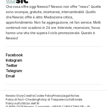
Che cosa offre oggi Newsic? Newsic non offre “news”. Quelle
sono ovunque, gratuite, istantanee, intercambiabili. Quello
che Newsic offre è altro: Mediazione critica,
approfondimento. Non fai aggregazione, né fan service. Molti
contenuti non scadono in 24 ore. Interviste, recensioni, focus
hanno una vita che supera il ciclo promozionale. Questo è
Newsic!
Facebook
Instagram
Twitter
Telegram
Email
Newsic Story
Credits
Cookie Policy
Privacy
Legal Notes
Policy di Fact-Checking
Policy di Trasparenza Editoriale
Policy sull’utilizzo dell’AI
© 1998-2026 Newsic. Copyright - WE&FI CONSULTING SRL - PI: