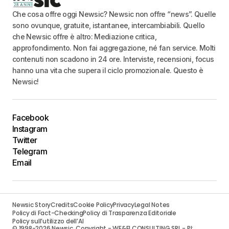
Che cosa offre oggi Newsic? Newsic non offre “news”. Quelle
sono ovunque, gratuite, istantanee, intercambiabili. Quello
che Newsic offre è altro: Mediazione critica,
approfondimento. Non fai aggregazione, né fan service. Molti
contenuti non scadono in 24 ore. Interviste, recensioni, focus
hanno una vita che supera il ciclo promozionale. Questo è
Newsic!
Facebook
Instagram
Twitter
Telegram
Email
Newsic Story
Credits
Cookie Policy
Privacy
Legal Notes
Policy di Fact-Checking
Policy di Trasparenza Editoriale
Policy sull’utilizzo dell’AI
© 1998-2026 Newsic. Copyright - WE&FI CONSULTING SRL - PI: