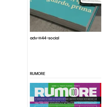
adv-H44-social
RUMORE