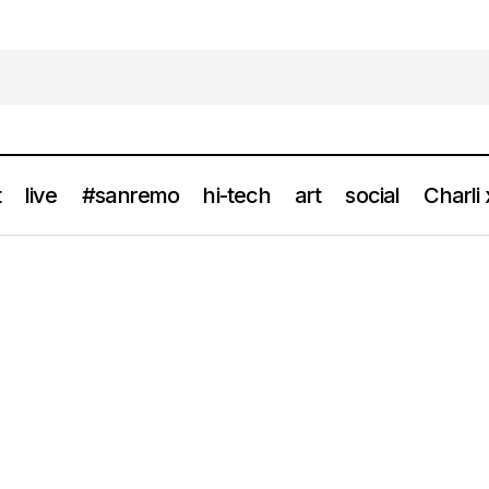
t
live
#sanremo
hi-tech
art
social
Charli