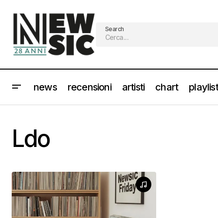
Search
news
recensioni
artisti
chart
playlis
Ldo