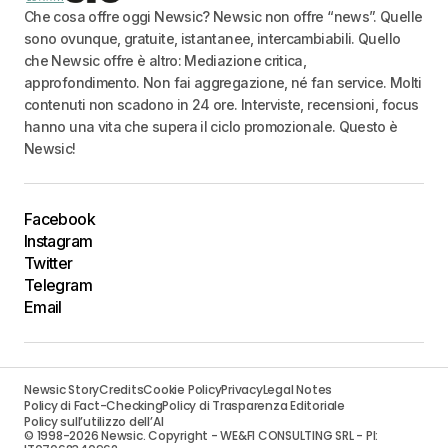
Che cosa offre oggi Newsic? Newsic non offre “news”. Quelle
sono ovunque, gratuite, istantanee, intercambiabili. Quello
che Newsic offre è altro: Mediazione critica,
approfondimento. Non fai aggregazione, né fan service. Molti
contenuti non scadono in 24 ore. Interviste, recensioni, focus
hanno una vita che supera il ciclo promozionale. Questo è
Newsic!
Facebook
Instagram
Twitter
Telegram
Email
Newsic Story
Credits
Cookie Policy
Privacy
Legal Notes
Policy di Fact-Checking
Policy di Trasparenza Editoriale
Policy sull’utilizzo dell’AI
© 1998-2026 Newsic. Copyright - WE&FI CONSULTING SRL - PI: