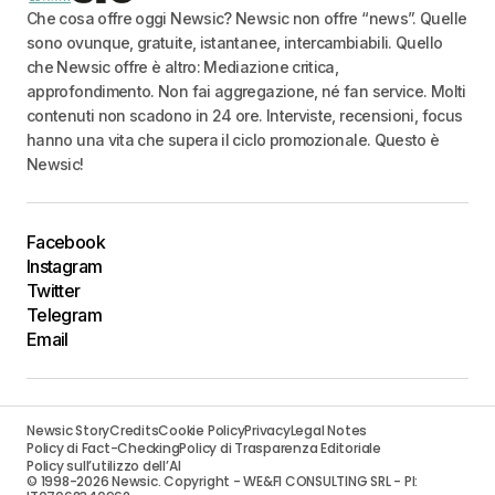
Che cosa offre oggi Newsic? Newsic non offre “news”. Quelle
sono ovunque, gratuite, istantanee, intercambiabili. Quello
che Newsic offre è altro: Mediazione critica,
approfondimento. Non fai aggregazione, né fan service. Molti
contenuti non scadono in 24 ore. Interviste, recensioni, focus
hanno una vita che supera il ciclo promozionale. Questo è
Newsic!
Facebook
Instagram
Twitter
Telegram
Email
Newsic Story
Credits
Cookie Policy
Privacy
Legal Notes
Policy di Fact-Checking
Policy di Trasparenza Editoriale
Policy sull’utilizzo dell’AI
© 1998-2026 Newsic. Copyright - WE&FI CONSULTING SRL - PI: