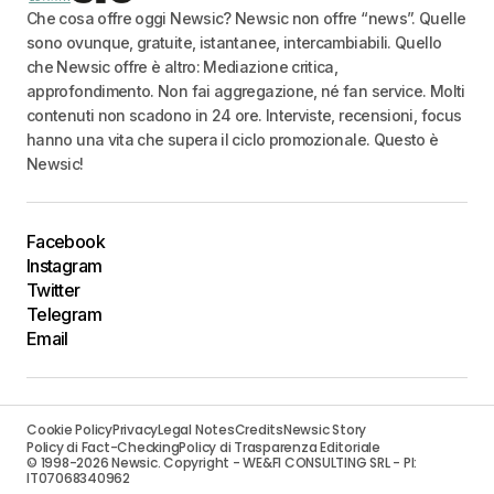
Che cosa offre oggi Newsic? Newsic non offre “news”. Quelle
sono ovunque, gratuite, istantanee, intercambiabili. Quello
che Newsic offre è altro: Mediazione critica,
approfondimento. Non fai aggregazione, né fan service. Molti
contenuti non scadono in 24 ore. Interviste, recensioni, focus
hanno una vita che supera il ciclo promozionale. Questo è
Newsic!
Facebook
Instagram
Twitter
Telegram
Email
Cookie Policy
Privacy
Legal Notes
Credits
Newsic Story
Policy di Fact-Checking
Policy di Trasparenza Editoriale
© 1998-2026 Newsic. Copyright - WE&FI CONSULTING SRL - PI:
IT07068340962