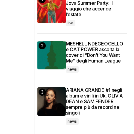
Jova Summer Party: il
viaggio che accende
l’estate
live
MESHELL NDEGEOCELLO
e CAT POWER ascolta la
cover di “Don’t You Want
Me” degli Human League
news
ARIANA GRANDE #1 negli
album e vinili in Uk. OLIVIA
DEAN e SAM FENDER
sempre più da record nei
singoli
news