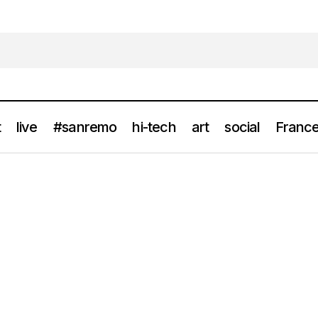
t
live
#sanremo
hi-tech
art
social
France