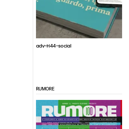
adv-H44-social
RUMORE