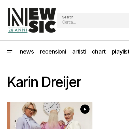
Search
news
recensioni
artisti
chart
playlis
Karin Dreijer