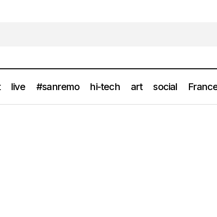
t
live
#sanremo
hi-tech
art
social
France