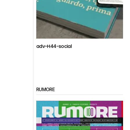
adv-H44-social
RUMORE