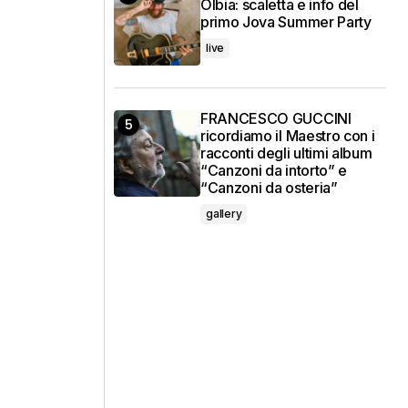
Olbia: scaletta e info del
primo Jova Summer Party
live
FRANCESCO GUCCINI
ricordiamo il Maestro con i
racconti degli ultimi album
“Canzoni da intorto” e
“Canzoni da osteria”
gallery