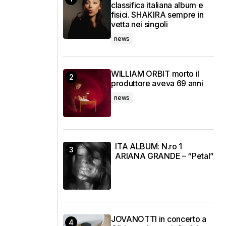
classifica italiana album e
fisici. SHAKIRA sempre in
vetta nei singoli
news
WILLIAM ORBIT morto il
produttore aveva 69 anni
news
ITA ALBUM: N.ro 1
ARIANA GRANDE – “Petal”
JOVANOTTI in concerto a