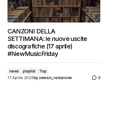
CANZONI DELLA
SETTIMANA: le nuove uscite
discografiche (17 aprile)
#NewMusicFriday
news
playlist
Top
17 Aprile 2026
by
newsic_redazione
0