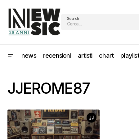
Search
news
recensioni
artisti
chart
playlis
JJEROME87