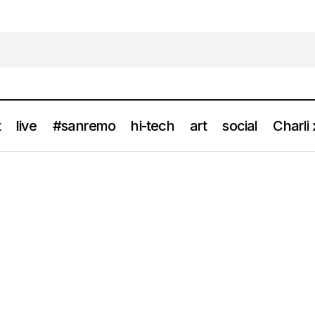
t
live
#sanremo
hi-tech
art
social
Charli