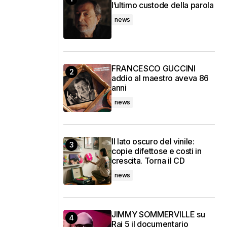
l’ultimo custode della parola
news
FRANCESCO GUCCINI
addio al maestro aveva 86
anni
news
Il lato oscuro del vinile:
copie difettose e costi in
crescita. Torna il CD
news
JIMMY SOMMERVILLE su
Rai 5 il documentario