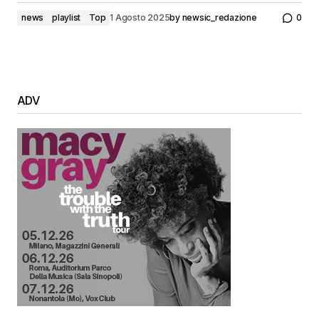
news
playlist
Top
1 Agosto 2025
by
newsic_redazione
0
ADV