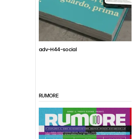
adv-H44-social
RUMORE