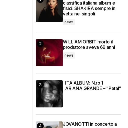
classifica italiana album e
fisici. SHAKIRA sempre in
vetta nei singoli
news
WILLIAM ORBIT morto il
produttore aveva 69 anni
news
ITA ALBUM: N.ro 1
ARIANA GRANDE – “Petal”
JOVANOTTI in concerto a