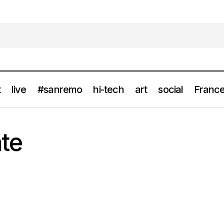
t
live
#sanremo
hi-tech
art
social
France
nte