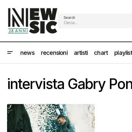
Search
news
recensioni
artisti
chart
playlis
intervista Gabry Po