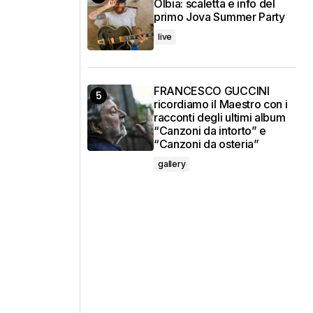
Olbia: scaletta e info del
primo Jova Summer Party
live
FRANCESCO GUCCINI
ricordiamo il Maestro con i
racconti degli ultimi album
“Canzoni da intorto” e
“Canzoni da osteria”
gallery