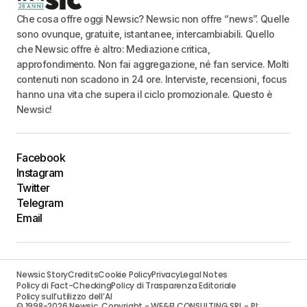
Che cosa offre oggi Newsic? Newsic non offre “news”. Quelle
sono ovunque, gratuite, istantanee, intercambiabili. Quello
che Newsic offre è altro: Mediazione critica,
approfondimento. Non fai aggregazione, né fan service. Molti
contenuti non scadono in 24 ore. Interviste, recensioni, focus
hanno una vita che supera il ciclo promozionale. Questo è
Newsic!
Facebook
Instagram
Twitter
Telegram
Email
Newsic Story
Credits
Cookie Policy
Privacy
Legal Notes
Policy di Fact-Checking
Policy di Trasparenza Editoriale
Policy sull’utilizzo dell’AI
© 1998-2026 Newsic. Copyright - WE&FI CONSULTING SRL - PI: