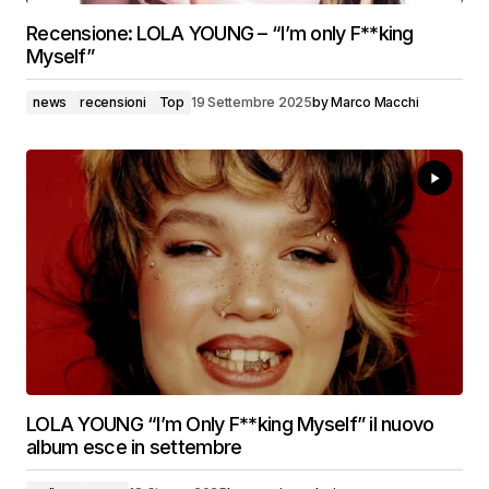
Recensione: LOLA YOUNG – “I’m only F**king
Myself”
news
recensioni
Top
19 Settembre 2025
by
Marco Macchi
LOLA YOUNG “I’m Only F**king Myself” il nuovo
album esce in settembre