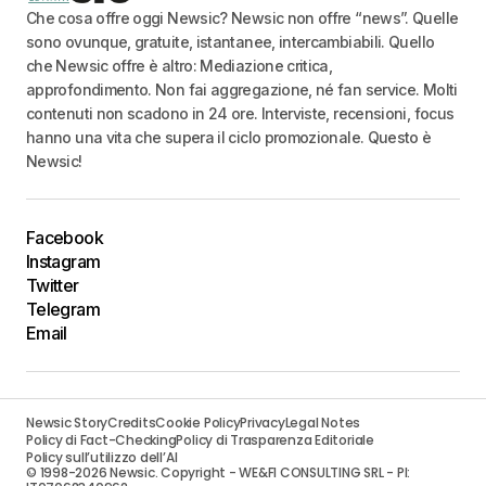
Che cosa offre oggi Newsic? Newsic non offre “news”. Quelle
sono ovunque, gratuite, istantanee, intercambiabili. Quello
che Newsic offre è altro: Mediazione critica,
approfondimento. Non fai aggregazione, né fan service. Molti
contenuti non scadono in 24 ore. Interviste, recensioni, focus
hanno una vita che supera il ciclo promozionale. Questo è
Newsic!
Facebook
Instagram
Twitter
Telegram
Email
Newsic Story
Credits
Cookie Policy
Privacy
Legal Notes
Policy di Fact-Checking
Policy di Trasparenza Editoriale
Policy sull’utilizzo dell’AI
© 1998-2026 Newsic. Copyright - WE&FI CONSULTING SRL - PI: