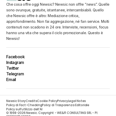
Che cosa offre oggi Newsic? Newsic non offre “news”. Quelle
sono ovunque, gratuite, istantanee, intercambiabili. Quello
che Newsic offre è altro: Mediazione critica,
approfondimento. Non fai aggregazione, né fan service. Molti
contenuti non scadono in 24 ore. Interviste, recensioni, focus
hanno una vita che supera il ciclo promozionale. Questo è
Newsic!
Facebook
Instagram
Twitter
Telegram
Email
Newsic Story
Credits
Cookie Policy
Privacy
Legal Notes
Policy di Fact-Checking
Policy di Trasparenza Editoriale
Policy sull’utilizzo dell’AI
© 1998-2026 Newsic. Copyright - WE&FI CONSULTING SRL - PI: