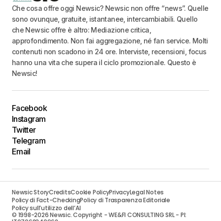
Che cosa offre oggi Newsic? Newsic non offre “news”. Quelle
sono ovunque, gratuite, istantanee, intercambiabili. Quello
che Newsic offre è altro: Mediazione critica,
approfondimento. Non fai aggregazione, né fan service. Molti
contenuti non scadono in 24 ore. Interviste, recensioni, focus
hanno una vita che supera il ciclo promozionale. Questo è
Newsic!
Facebook
Instagram
Twitter
Telegram
Email
Newsic Story
Credits
Cookie Policy
Privacy
Legal Notes
Policy di Fact-Checking
Policy di Trasparenza Editoriale
Policy sull’utilizzo dell’AI
© 1998-2026 Newsic. Copyright - WE&FI CONSULTING SRL - PI: