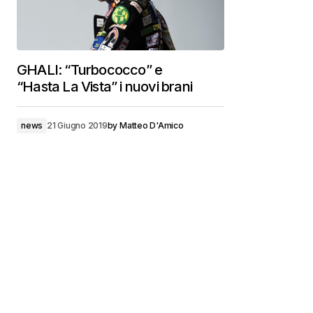
GHALI: “Turbococco” e
“Hasta La Vista” i nuovi brani
news
21 Giugno 2019
by
Matteo D'Amico