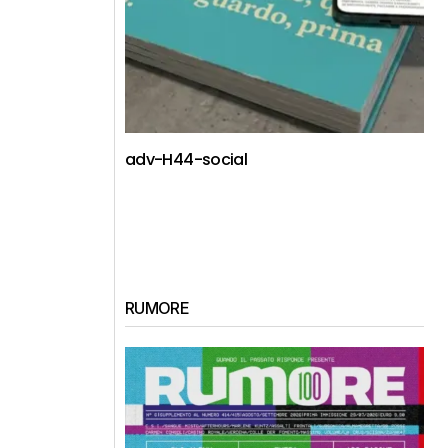
adv-H44-social
RUMORE