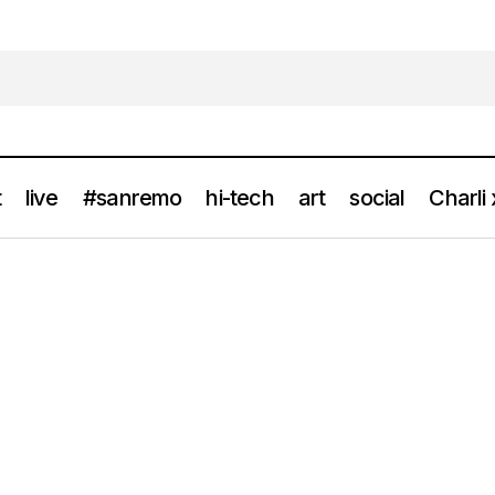
t
live
#sanremo
hi-tech
art
social
Charli