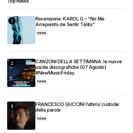
Top News
Recensione: KAROL G – “No Me
Arrepiento de Sentir Tanto”
news
CANZONI DELLA SETTIMANA: le nuove
uscite discografiche (07 Agosto)
#NewMusicFriday
news
FRANCESCO GUCCINI l’ultimo custode
della parola
news