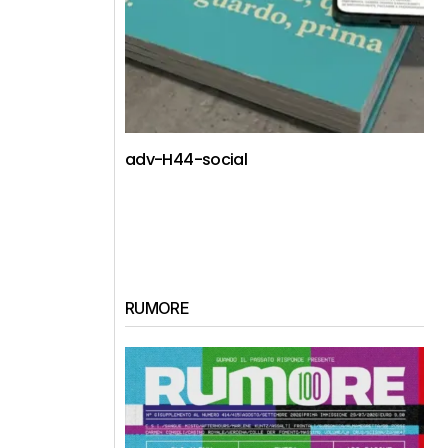
adv-H44-social
RUMORE