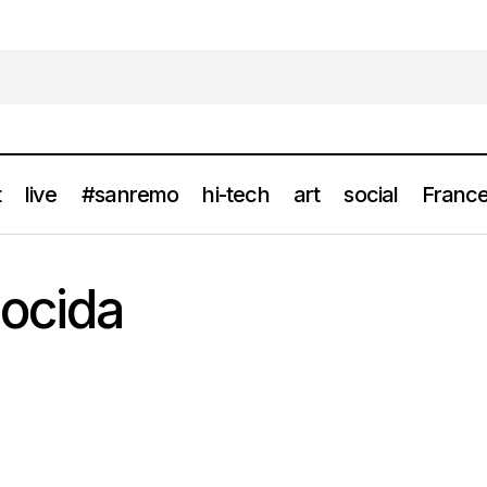
t
live
#sanremo
hi-tech
art
social
France
mocida