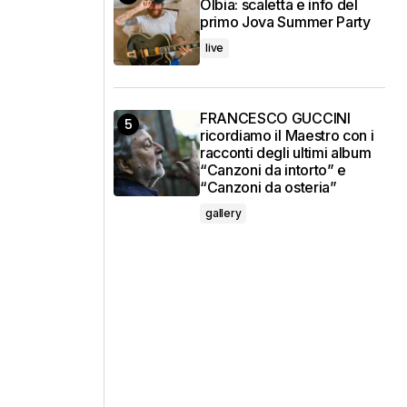
Olbia: scaletta e info del
primo Jova Summer Party
live
FRANCESCO GUCCINI
ricordiamo il Maestro con i
racconti degli ultimi album
“Canzoni da intorto” e
“Canzoni da osteria”
gallery