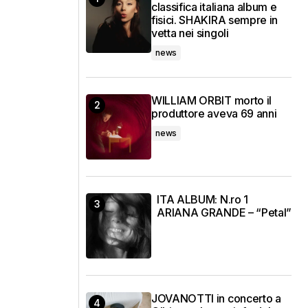
classifica italiana album e
fisici. SHAKIRA sempre in
vetta nei singoli
news
WILLIAM ORBIT morto il
produttore aveva 69 anni
news
ITA ALBUM: N.ro 1
ARIANA GRANDE – “Petal”
JOVANOTTI in concerto a