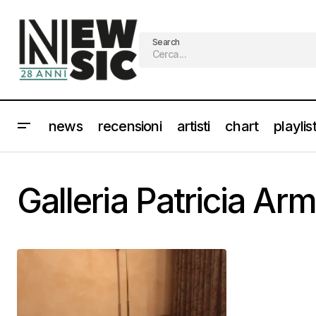
Search
news
recensioni
artisti
chart
playlis
Galleria Patricia Ar