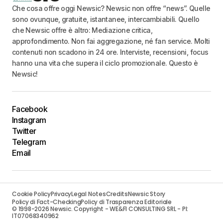
Che cosa offre oggi Newsic? Newsic non offre “news”. Quelle
sono ovunque, gratuite, istantanee, intercambiabili. Quello
che Newsic offre è altro: Mediazione critica,
approfondimento. Non fai aggregazione, né fan service. Molti
contenuti non scadono in 24 ore. Interviste, recensioni, focus
hanno una vita che supera il ciclo promozionale. Questo è
Newsic!
Facebook
Instagram
Twitter
Telegram
Email
Cookie Policy
Privacy
Legal Notes
Credits
Newsic Story
Policy di Fact-Checking
Policy di Trasparenza Editoriale
© 1998-2026 Newsic. Copyright - WE&FI CONSULTING SRL - PI:
IT07068340962