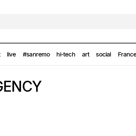
t
live
#sanremo
hi-tech
art
social
France
RGENCY