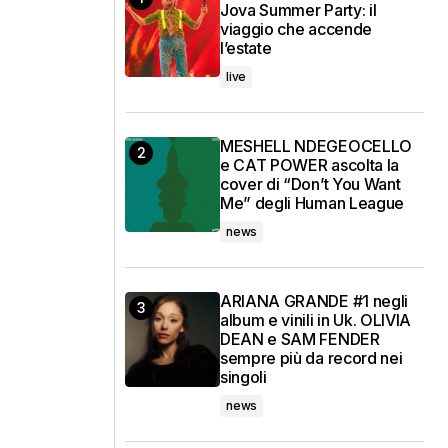
Jova Summer Party: il
viaggio che accende
l’estate
live
MESHELL NDEGEOCELLO
e CAT POWER ascolta la
cover di “Don’t You Want
Me” degli Human League
news
ARIANA GRANDE #1 negli
album e vinili in Uk. OLIVIA
DEAN e SAM FENDER
sempre più da record nei
singoli
news