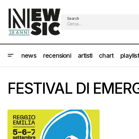
Search
news
recensioni
artisti
chart
playlis
FESTIVAL DI EME