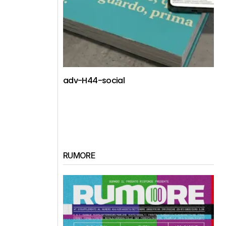
adv-H44-social
RUMORE