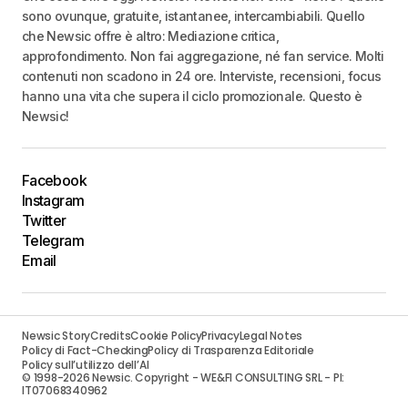
sono ovunque, gratuite, istantanee, intercambiabili. Quello
che Newsic offre è altro: Mediazione critica,
approfondimento. Non fai aggregazione, né fan service. Molti
contenuti non scadono in 24 ore. Interviste, recensioni, focus
hanno una vita che supera il ciclo promozionale. Questo è
Newsic!
Facebook
Instagram
Twitter
Telegram
Email
Newsic Story
Credits
Cookie Policy
Privacy
Legal Notes
Policy di Fact-Checking
Policy di Trasparenza Editoriale
Policy sull’utilizzo dell’AI
© 1998-2026 Newsic. Copyright - WE&FI CONSULTING SRL - PI:
IT07068340962