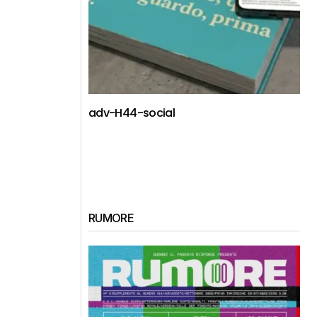
adv-H44-social
RUMORE