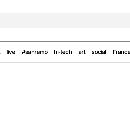
t
live
#sanremo
hi-tech
art
social
France