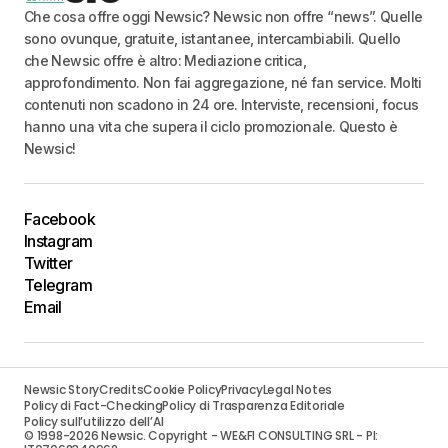
Che cosa offre oggi Newsic? Newsic non offre “news”. Quelle
sono ovunque, gratuite, istantanee, intercambiabili. Quello
che Newsic offre è altro: Mediazione critica,
approfondimento. Non fai aggregazione, né fan service. Molti
contenuti non scadono in 24 ore. Interviste, recensioni, focus
hanno una vita che supera il ciclo promozionale. Questo è
Newsic!
Facebook
Instagram
Twitter
Telegram
Email
Newsic Story
Credits
Cookie Policy
Privacy
Legal Notes
Policy di Fact-Checking
Policy di Trasparenza Editoriale
Policy sull’utilizzo dell’AI
© 1998-2026 Newsic. Copyright - WE&FI CONSULTING SRL - PI: