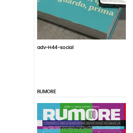
adv-H44-social
RUMORE