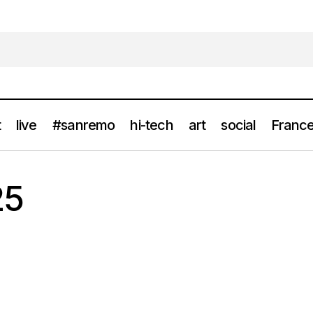
t
live
#sanremo
hi-tech
art
social
France
25