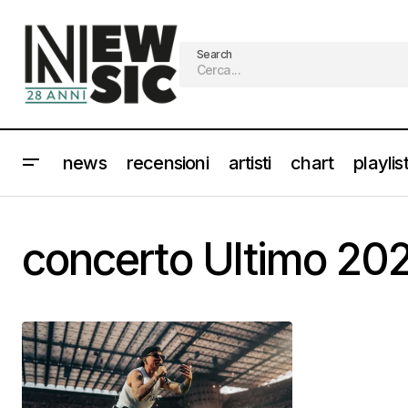
Search
news
recensioni
artisti
chart
playlis
concerto Ultimo 20