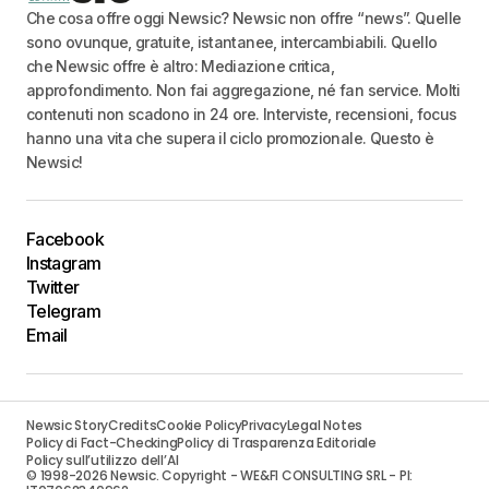
Che cosa offre oggi Newsic? Newsic non offre “news”. Quelle
sono ovunque, gratuite, istantanee, intercambiabili. Quello
che Newsic offre è altro: Mediazione critica,
approfondimento. Non fai aggregazione, né fan service. Molti
contenuti non scadono in 24 ore. Interviste, recensioni, focus
hanno una vita che supera il ciclo promozionale. Questo è
Newsic!
Facebook
Instagram
Twitter
Telegram
Email
Newsic Story
Credits
Cookie Policy
Privacy
Legal Notes
Policy di Fact-Checking
Policy di Trasparenza Editoriale
Policy sull’utilizzo dell’AI
© 1998-2026 Newsic. Copyright - WE&FI CONSULTING SRL - PI: