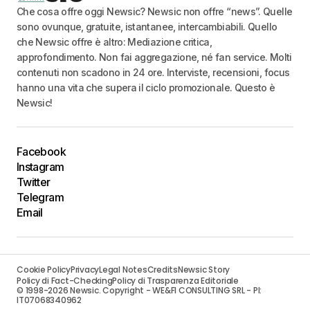
Che cosa offre oggi Newsic? Newsic non offre “news”. Quelle
sono ovunque, gratuite, istantanee, intercambiabili. Quello
che Newsic offre è altro: Mediazione critica,
approfondimento. Non fai aggregazione, né fan service. Molti
contenuti non scadono in 24 ore. Interviste, recensioni, focus
hanno una vita che supera il ciclo promozionale. Questo è
Newsic!
Facebook
Instagram
Twitter
Telegram
Email
Cookie Policy
Privacy
Legal Notes
Credits
Newsic Story
Policy di Fact-Checking
Policy di Trasparenza Editoriale
© 1998-2026 Newsic. Copyright - WE&FI CONSULTING SRL - PI:
IT07068340962