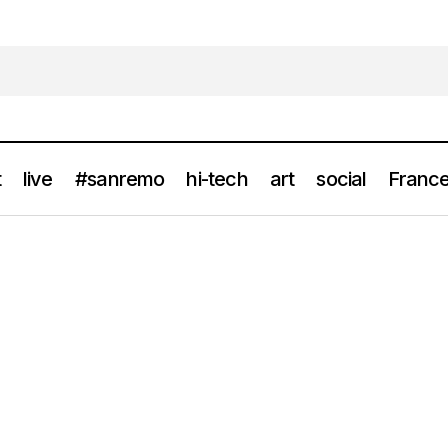
t
live
#sanremo
hi-tech
art
social
France