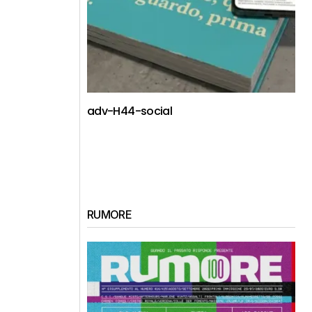
adv-H44-social
RUMORE