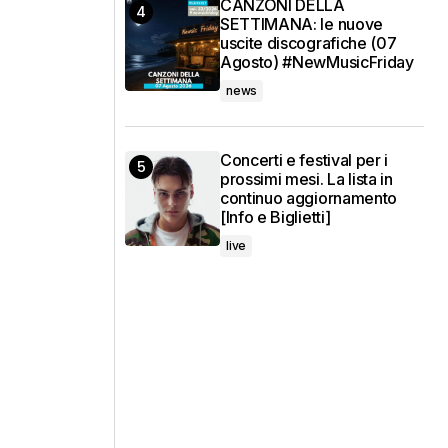
CANZONI DELLA
SETTIMANA: le nuove
uscite discografiche (07
Agosto) #NewMusicFriday
news
Concerti e festival per i
prossimi mesi. La lista in
continuo aggiornamento
[Info e Biglietti]
live