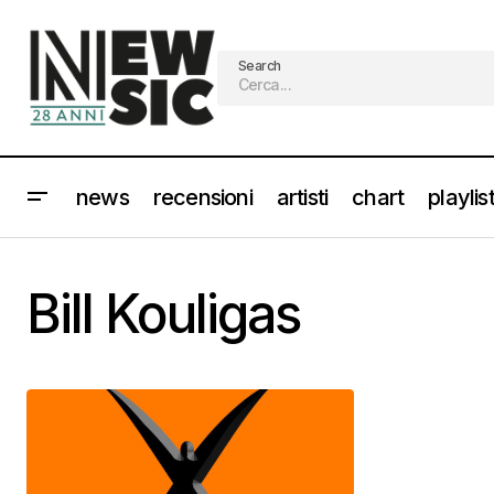
Search
news
recensioni
artisti
chart
playlis
Bill Kouligas