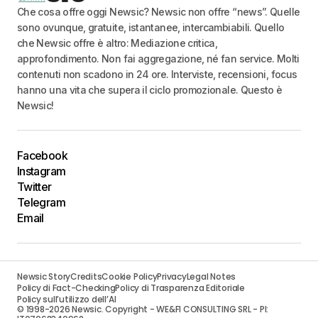
Che cosa offre oggi Newsic? Newsic non offre “news”. Quelle
sono ovunque, gratuite, istantanee, intercambiabili. Quello
che Newsic offre è altro: Mediazione critica,
approfondimento. Non fai aggregazione, né fan service. Molti
contenuti non scadono in 24 ore. Interviste, recensioni, focus
hanno una vita che supera il ciclo promozionale. Questo è
Newsic!
Facebook
Instagram
Twitter
Telegram
Email
Newsic Story
Credits
Cookie Policy
Privacy
Legal Notes
Policy di Fact-Checking
Policy di Trasparenza Editoriale
Policy sull’utilizzo dell’AI
© 1998-2026 Newsic. Copyright - WE&FI CONSULTING SRL - PI: