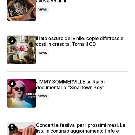
aveva 86 anni
news
Il lato oscuro del vinile: copie difettose e
costi in crescita. Torna il CD
news
JIMMY SOMMERVILLE su Rai 5 il
documentario “Smalltown Boy”
news
Concerti e festival per i prossimi mesi. La
lista in continuo aggiornamento [Info e