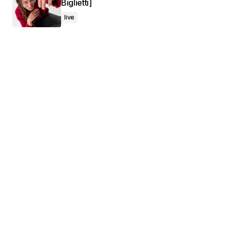
Biglietti]
live