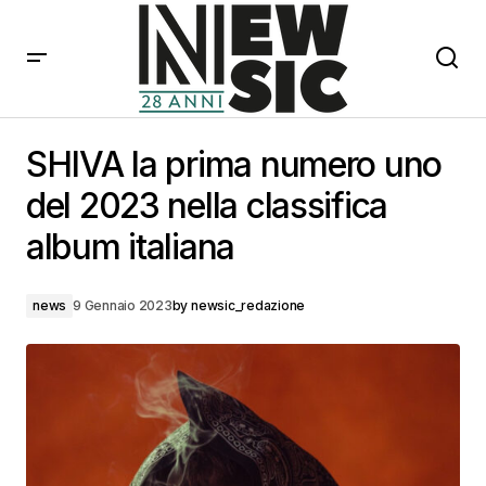
SHIVA la prima numero uno del 2023 nella classifica
album italiana
SHIVA la prima numero uno
del 2023 nella classifica
album italiana
news
9 Gennaio 2023
by
newsic_redazione