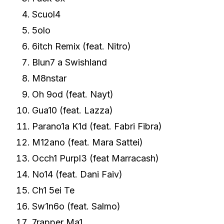
Scuol4
5olo
6itch Remix (feat. Nitro)
Blun7 a Swishland
M8nstar
Oh 9od (feat. Nayt)
Gua10 (feat. Lazza)
Parano1a K1d (feat. Fabri Fibra)
M12ano (feat. Mara Sattei)
Occh1 Purpl3 (feat Marracash)
No14 (feat. Dani Faiv)
Ch1 5ei Te
Sw1n6o (feat. Salmo)
7rapper Ma1