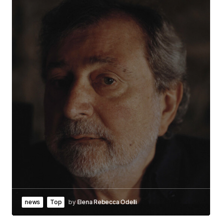
news
Top
by
Elena Rebecca Odelli