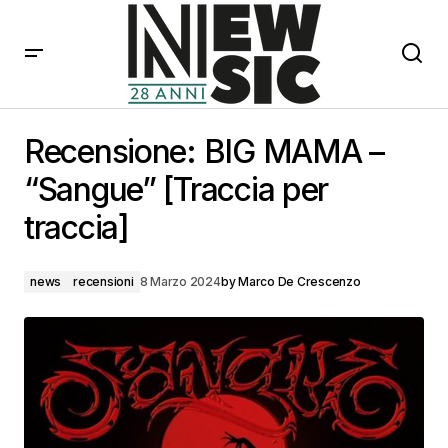
Recensione: BIG MAMA – “Sangue” [Traccia per
traccia]
Recensione: BIG MAMA –
“Sangue” [Traccia per
traccia]
news
recensioni
8 Marzo 2024
by
Marco De Crescenzo