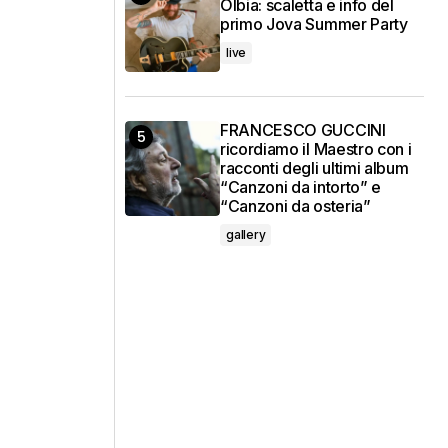
Olbia: scaletta e info del
primo Jova Summer Party
live
FRANCESCO GUCCINI
ricordiamo il Maestro con i
racconti degli ultimi album
“Canzoni da intorto” e
“Canzoni da osteria”
gallery