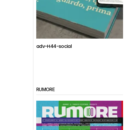
adv-H44-social
RUMORE