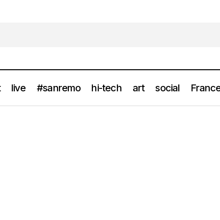
t
live
#sanremo
hi-tech
art
social
France