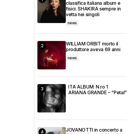
classifica italiana album e
fisici. SHAKIRA sempre in
vetta nei singoli
news
WILLIAM ORBIT morto il
produttore aveva 69 anni
news
ITA ALBUM: N.ro 1
ARIANA GRANDE – “Petal”
JOVANOTTI in concerto a