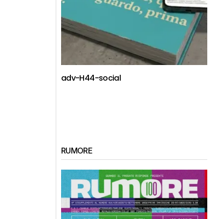
adv-H44-social
RUMORE