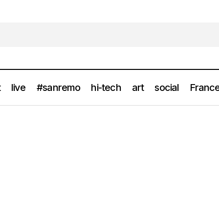
t
live
#sanremo
hi-tech
art
social
France