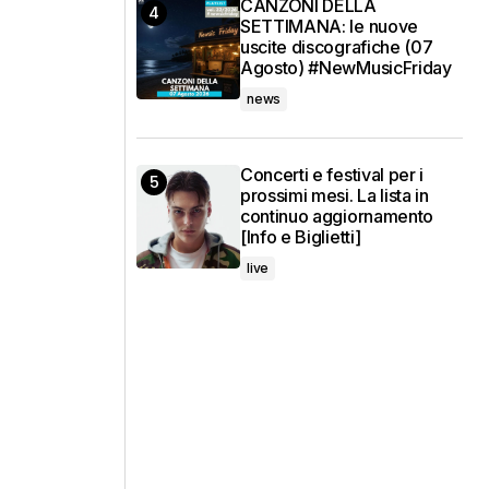
CANZONI DELLA
SETTIMANA: le nuove
uscite discografiche (07
Agosto) #NewMusicFriday
news
Concerti e festival per i
prossimi mesi. La lista in
continuo aggiornamento
[Info e Biglietti]
live