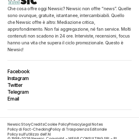
Che cosa offre oggi Newsic? Newsic non offre “news”. Quelle
sono ovunque, gratuite, istantanee, intercambiabili. Quello
che Newsic offre è altro: Mediazione critica,
approfondimento. Non fai aggregazione, né fan service. Molti
contenuti non scadono in 24 ore. Interviste, recensioni, focus
hanno una vita che supera il ciclo promozionale. Questo è
Newsic!
Facebook
Instagram
Twitter
Telegram
Email
Newsic Story
Credits
Cookie Policy
Privacy
Legal Notes
Policy di Fact-Checking
Policy di Trasparenza Editoriale
Policy sull’utilizzo dell’AI
© 1998-2026 Newsic. Copyright - WE&FI CONSULTING SRL - PI: