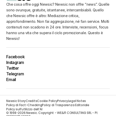
Che cosa offre oggi Newsic? Newsic non offre “news”. Quelle
sono ovunque, gratuite, istantanee, intercambiabili. Quello
che Newsic offre è altro: Mediazione critica,
approfondimento. Non fai aggregazione, né fan service. Molti
contenuti non scadono in 24 ore. Interviste, recensioni, focus
hanno una vita che supera il ciclo promozionale. Questo è
Newsic!
Facebook
Instagram
Twitter
Telegram
Email
Newsic Story
Credits
Cookie Policy
Privacy
Legal Notes
Policy di Fact-Checking
Policy di Trasparenza Editoriale
Policy sull’utilizzo dell’AI
© 1998-2026 Newsic. Copyright - WE&FI CONSULTING SRL - PI: