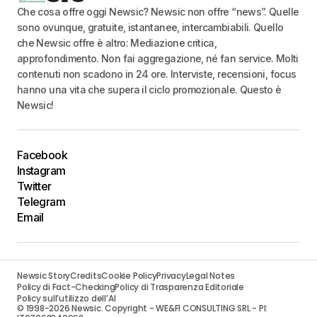
Che cosa offre oggi Newsic? Newsic non offre “news”. Quelle
sono ovunque, gratuite, istantanee, intercambiabili. Quello
che Newsic offre è altro: Mediazione critica,
approfondimento. Non fai aggregazione, né fan service. Molti
contenuti non scadono in 24 ore. Interviste, recensioni, focus
hanno una vita che supera il ciclo promozionale. Questo è
Newsic!
Facebook
Instagram
Twitter
Telegram
Email
Newsic Story
Credits
Cookie Policy
Privacy
Legal Notes
Policy di Fact-Checking
Policy di Trasparenza Editoriale
Policy sull’utilizzo dell’AI
© 1998-2026 Newsic. Copyright - WE&FI CONSULTING SRL - PI: