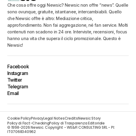
Che cosa offre oggi Newsic? Newsic non offre “news”. Quelle
sono ovunque, gratuite, istantanee, intercambiabili. Quello
che Newsic offre è altro: Mediazione critica,
approfondimento. Non fai aggregazione, né fan service. Molti
contenuti non scadono in 24 ore. Interviste, recensioni, focus
hanno una vita che supera il ciclo promozionale. Questo è
Newsic!
Facebook
Instagram
Twitter
Telegram
Email
Cookie Policy
Privacy
Legal Notes
Credits
Newsic Story
Policy di Fact-Checking
Policy di Trasparenza Editoriale
© 1998-2026 Newsic. Copyright - WE&FI CONSULTING SRL - PI:
IT07068340962